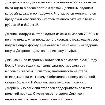
Для церемонии Дикинсон выбрала нежный образ: невеста
была одета в белое платье с фатой и длинным подолом,
который держали ее подружки. Что касается жениха, то он
предпочел классический костюм темного оттенка с белой
рубашкой и бабочкой.
Дженис, которую считали одним из секс-символов 70-80-х гг,
не упустила случая продемонстрировать окружающим свою
потрясающую форму. В какой-то момент женщина задрала
ногу, а Джернер надел на нее изящную туфлю.
Дикинсон и ее избранник объявили о помолвке в 2012 году.
Весной этого года у женщины диагностировали рак
молочной железы. К счастью, знаменитость не стала
откладывать визит к врачу и обратилась к нему на ранней
стадии болезни. Избранник манекенщицы, психиатр
Джернер, изо всех сил старался поддерживать ее в этот
нелегкий период. Спустя какое-то время Дикинсон
перенесла операцию и пошла на поправку.