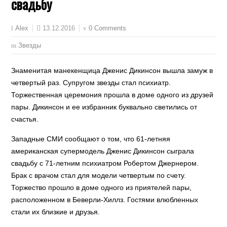
свадьбу
13.12.2016
0 Comments
Alex
Звезды
Знаменитая манекенщица Дженис Дикинсон вышла замуж в
четвертый раз. Супругом звезды стал психиатр.
Торжественная церемония прошла в доме одного из друзей
пары. Дикинсон и ее избранник буквально светились от
счастья.
Западные СМИ сообщают о том, что 61-летняя
американская супермодель Дженис Дикинсон сыграла
свадьбу с 71-летним психиатром Робертом Джернером.
Брак с врачом стал для модели четвертым по счету.
Торжество прошло в доме одного из приятелей пары,
расположенном в Беверли-Хиллз. Гостями влюбленных
стали их близкие и друзья.