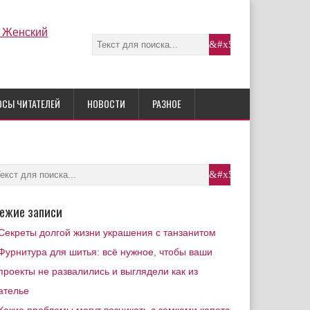
ОСЫ ЧИТАТЕЛЕЙ
НОВОСТИ
РАЗНОЕ
ежие записи
Секреты долгой жизни украшения с танзанитом
Фурнитура для шитья: всё нужное, чтобы ваши
проекты не развалились и выглядели как из
ателье