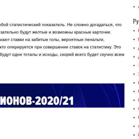
Ру
юбой статистический показатель. Не сложно догадаться, что
язательно будут желтые и возможны красные карточки.
ают ставки на забитые голы, вероятные пенальти,
кто оперируется при совершении ставок на статистику. Это
будут одни тоталы и исходы, скорей всего будет скучно всем