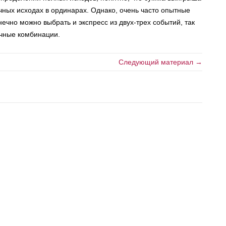
чных исходах в ординарах. Однако, очень часто опытные
ечно можно выбрать и экспресс из двух-трех событий, так
ачные комбинации.
Следующий материал →