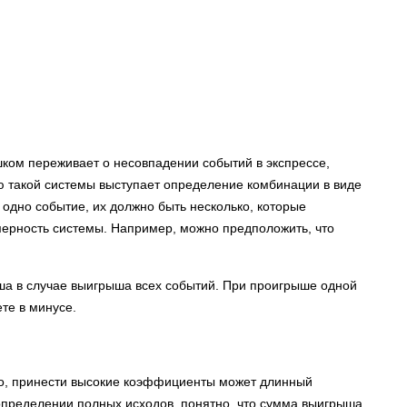
ишком переживает о несовпадении событий в экспрессе,
ю такой системы выступает определение комбинации в виде
 одно событие, их должно быть несколько, которые
мерность системы. Например, можно предположить, что
ша в случае выигрыша всех событий. При проигрыше одной
ете в минусе.
но, принести высокие коэффициенты может длинный
определении полных исходов, понятно, что сумма выигрыша