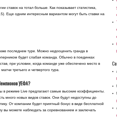
ии ставок на тотал больше. Как показывает статистика,
2.5). Еще одним интересным вариантом могут быть ставки на
также последнем туре. Можно недооценить гранда в
соперником будет слабая команда. Обычно в поединках
Св
тав, при условии, когда команде уже обеспечено место в
атчи третьего и четвертого тура.
Чемпионов УЕФА?
ы в режиме Live предлагают самые высокие коэффициенты.
сть много новых видов ставок. Они будут недоступны до
тику. От компании будет приятный бонус в виде бесплатной
у вы можете наблюдать за соревнованием и заключать