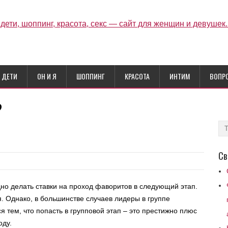
ДЕТИ
ОН И Я
ШОППИНГ
КРАСОТА
ИНТИМ
ВОПР
?
Св
но делать ставки на проход фаворитов в следующий этап.
я. Однако, в большинстве случаев лидеры в группе
 тем, что попасть в групповой этап – это престижно плюс
оду.