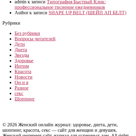
admin
к записи
Типография Быстрый Клик:
профессиональное тиснение ежедневников
Author
к записи
SHAPE UP BELT (ШЕЙП АП БЕЛТ)
Рубрики
Без рубрики
Вопросы читателей
Дети
Диета
Звезды
Здоровье
Интим
Красота
Новости
Он и я
Разное
секс
Шоппинг
© 2026 Женский онлайн журнал: здоровье, диета, дети,
шоппинг, красота, секс — сайт для женщин и девушек.
Женский интернет сайт-журнал для успешных дам. All rights