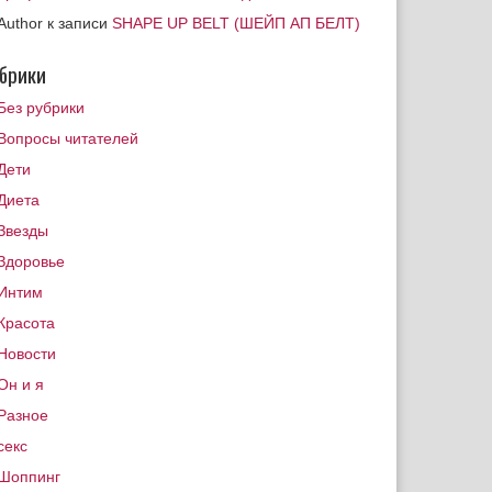
Author
к записи
SHAPE UP BELT (ШЕЙП АП БЕЛТ)
брики
Без рубрики
Вопросы читателей
Дети
Диета
Звезды
Здоровье
Интим
Красота
Новости
Он и я
Разное
секс
Шоппинг