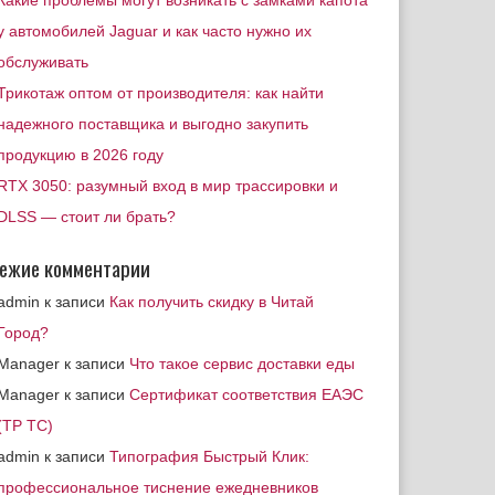
Какие проблемы могут возникать с замками капота
у автомобилей Jaguar и как часто нужно их
обслуживать
Трикотаж оптом от производителя: как найти
надежного поставщика и выгодно закупить
продукцию в 2026 году
RTX 3050: разумный вход в мир трассировки и
DLSS — стоит ли брать?
ежие комментарии
admin
к записи
Как получить скидку в Читай
Город?
Manager
к записи
Что такое сервис доставки еды
Manager
к записи
Сертификат соответствия ЕАЭС
(ТР ТС)
admin
к записи
Типография Быстрый Клик:
профессиональное тиснение ежедневников