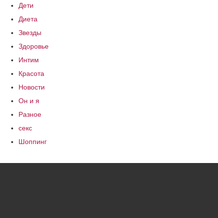
Дети
Диета
Звезды
Здоровье
Интим
Красота
Новости
Он и я
Разное
секс
Шоппинг