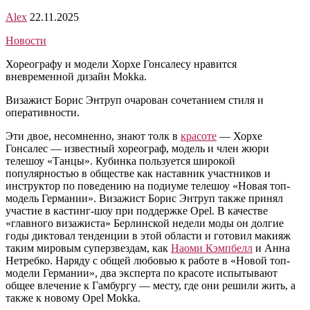
Alex
22.11.2025
Новости
Хореографу и модели Хорхе Гонсалесу нравится
вневременной дизайн Mokka.
Визажист Борис Энтруп очарован сочетанием стиля и
оперативности.
Эти двое, несомненно, знают толк в
красоте
— Хорхе
Гонсалес — известный хореограф, модель и член жюри
телешоу «Танцы». Кубинка пользуется широкой
популярностью в обществе как наставник участников и
инструктор по поведению на подиуме телешоу «Новая топ-
модель Германии». Визажист Борис Энтруп также принял
участие в кастинг-шоу при поддержке Opel. В качестве
«главного визажиста» Берлинской недели моды он долгие
годы диктовал тенденции в этой области и готовил макияж
таким мировым суперзвездам, как
Наоми Кэмпбелл
и Анна
Нетребко. Наряду с общей любовью к работе в «Новой топ-
модели Германии», два эксперта по красоте испытывают
общее влечение к Гамбургу — месту, где они решили жить, а
также к новому Opel Mokka.