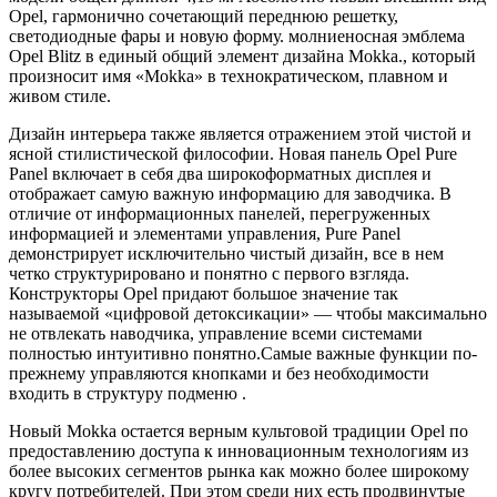
Opel, гармонично сочетающий переднюю решетку,
светодиодные фары и новую форму. молниеносная эмблема
Opel Blitz в единый общий элемент дизайна Mokka., который
произносит имя «Mokka» в технократическом, плавном и
живом стиле.
Дизайн интерьера также является отражением этой чистой и
ясной стилистической философии. Новая панель Opel Pure
Panel включает в себя два широкоформатных дисплея и
отображает самую важную информацию для заводчика. В
отличие от информационных панелей, перегруженных
информацией и элементами управления, Pure Panel
демонстрирует исключительно чистый дизайн, все в нем
четко структурировано и понятно с первого взгляда.
Конструкторы Opel придают большое значение так
называемой «цифровой детоксикации» — чтобы максимально
не отвлекать наводчика, управление всеми системами
полностью интуитивно понятно.Самые важные функции по-
прежнему управляются кнопками и без необходимости
входить в структуру подменю .
Новый Mokka остается верным культовой традиции Opel по
предоставлению доступа к инновационным технологиям из
более высоких сегментов рынка как можно более широкому
кругу потребителей. При этом среди них есть продвинутые