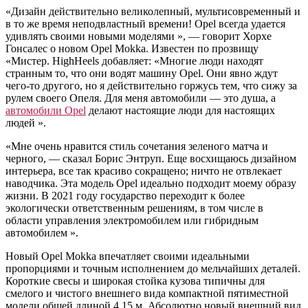
«Дизайн действительно великолепный, мультисовременный и
в то же время неподвластный времени! Opel всегда удается
удивлять своими новыми моделями », — говорит Хорхе
Гонсалес о новом Opel Mokka. Известен по прозвищу
«Мистер. HighHeels добавляет: «Многие люди находят
странным то, что они водят машину Opel. Они явно ждут
чего-то другого, но я действительно горжусь тем, что сижу за
рулем своего Опеля. Для меня автомобили — это душа, а
автомобили Opel
делают настоящие люди для настоящих
людей ».
«Мне очень нравится стиль сочетания зеленого матча и
черного, — сказал Борис Энтруп. Еще восхищаюсь дизайном
интерьера, все так красиво сокращено; ничто не отвлекает
наводчика. Эта модель Opel идеально подходит моему образу
жизни. В 2021 году государство переходит к более
экологически ответственным решениям, в том числе в
области управления электромобилем или гибридным
автомобилем ».
Новый Opel Mokka впечатляет своими идеальными
пропорциями и точным исполнением до мельчайших деталей.
Короткие свесы и широкая стойка кузова типичны для
смелого и чистого внешнего вида компактной пятиместной
модели общей длиной 4,15 м. Абсолютно новый внешний вид