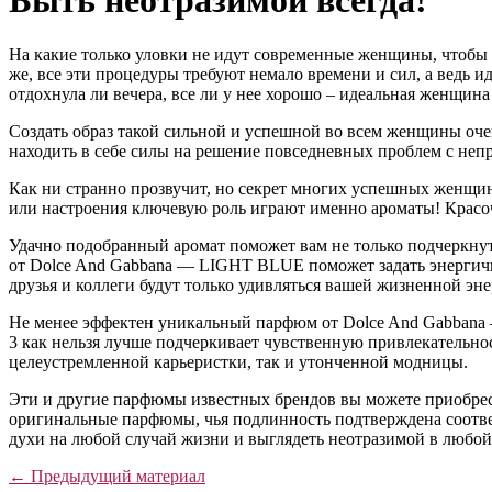
Быть неотразимой всегда!
На какие только уловки не идут современные женщины, чтобы в
же, все эти процедуры требуют немало времени и сил, а ведь и
отдохнула ли вечера, все ли у нее хорошо – идеальная женщина
Создать образ такой сильной и успешной во всем женщины очен
находить в себе силы на решение повседневных проблем с неп
Как ни странно прозвучит, но секрет многих успешных женщин
или настроения ключевую роль играют именно ароматы! Красоч
Удачно подобранный аромат поможет вам не только подчеркнуть
от Dolce And Gabbana — LIGHT BLUE поможет задать энергичн
друзья и коллеги будут только удивляться вашей жизненной эне
Не менее эффектен уникальный парфюм от Dolce And Gabbana —
3 как нельзя лучше подчеркивает чувственную привлекательн
целеустремленной карьеристки, так и утонченной модницы.
Эти и другие парфюмы известных брендов вы можете приобре
оригинальные парфюмы, чья подлинность подтверждена соотв
духи на любой случай жизни и выглядеть неотразимой в любой
← Предыдущий материал