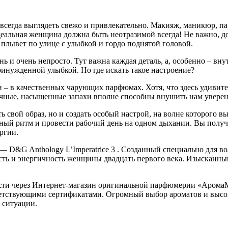
сегда выглядеть свежо и привлекательно. Макияж, маникюр, пар
деальная женщина должна быть неотразимой всегда! Не важно, дож
 плывет по улице с улыбкой и гордо поднятой головой.
ь и очень непросто. Тут важна каждая деталь, а, особенно – вн
ринужденной улыбкой. Но где искать такое настроение?
 – в качественных чарующих парфюмах. Хотя, что здесь удивите
ные, насыщенные запахи вполне способны внушить нам уверенно
 свой образ, но и создать особый настрой, на волне которого 
ый ритм и провести рабочий день на одном дыхании. Вы получи
ргии.
 D&G Anthology L’Imperatrice 3 . Созданный специально для в
ость и энергичность женщины двадцать первого века. Изысканн
сти через Интернет-магазин оригинальной парфюмерии «АромаМ
етствующими сертификатами. Огромный выбор ароматов и высо
 ситуации.