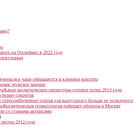
зами?
во
ывать на Онлифанс в 2022 году
блокуловым
чины все чаще обращаются в клиники красоты
кияж: мужское мнение
Какие косметические процедуры готовит осень 2013 года
5 beauty-секретов
Вечерние платья для выпускного больше не пользуютс
Косметическая стоматология набирает обороты в Москве
ли со старыми актрисами
й
 весны 2012 года