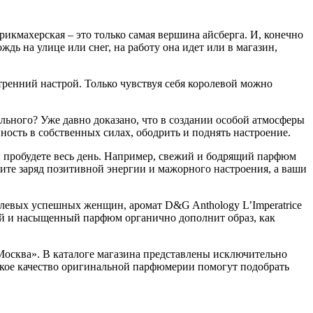
икмахерская – это только самая вершина айсберга. И, конечно
дь на улице или снег, на работу она идет или в магазин,
утренний настрой. Только чувствуя себя королевой можно
льного? Уже давно доказано, что в создании особой атмосферы
сть в собственных силах, ободрить и поднять настроение.
вы пробудете весь день. Например, свежий и бодрящий парфюм
те заряд позитивной энергии и мажорного настроения, а ваши
олевых успешных женщин, аромат D&G Anthology L’Imperatrice
ый и насыщенный парфюм органично дополнит образ, как
осква». В каталоге магазина представлены исключительно
кое качество оригинальной парфюмерии помогут подобрать